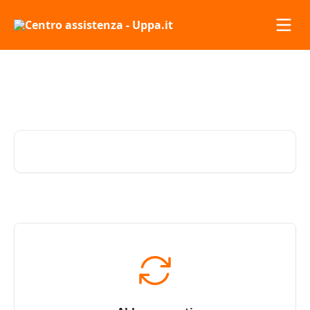
Vai al contenuto principale
Consigli e risposte dal team
di Uppa
Cerca articoli…